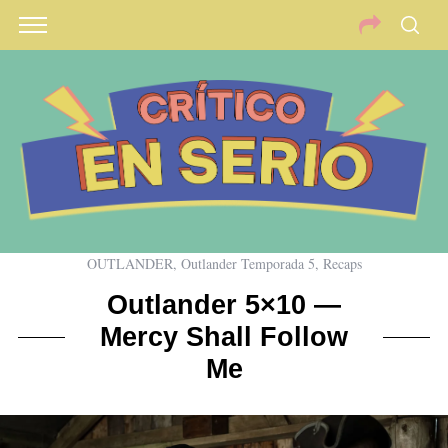
OUTLANDER
,
Outlander Temporada 5
,
Recaps
Outlander 5×10 —
Mercy Shall Follow
Me