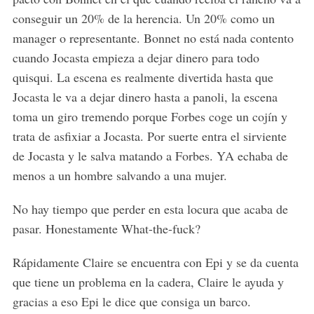
S
conseguir un 20% de la herencia. Un 20% como un
e
a
manager o representante. Bonnet no está nada contento
r
cuando Jocasta empieza a dejar dinero para todo
c
quisqui. La escena es realmente divertida hasta que
h
Jocasta le va a dejar dinero hasta a panoli, la escena
f
o
toma un giro tremendo porque Forbes coge un cojín y
r
trata de asfixiar a Jocasta. Por suerte entra el sirviente
:
de Jocasta y le salva matando a Forbes. YA echaba de
menos a un hombre salvando a una mujer.
No hay tiempo que perder en esta locura que acaba de
pasar. Honestamente What-the-fuck?
Rápidamente Claire se encuentra con Epi y se da cuenta
que tiene un problema en la cadera, Claire le ayuda y
gracias a eso Epi le dice que consiga un barco.