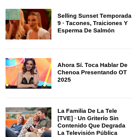
10
Selling Sunset Temporada
9 · Tacones, Traiciones Y
Esperma De Salmón
Ahora Sí. Toca Hablar De
Chenoa Presentando OT
2025
S
La Familia De La Tele
e
[TVE] · Un Griterío Sin
a
Contenido Que Degrada
r
La Televisión Pública
c