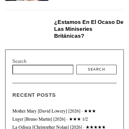
h
f
o
¿Estamos En El Ocaso De
r
Las Miniseries
:
Británicas?
Search
SEARCH
RECENT POSTS
Mother Mary [David Lowery] [2026] · ★★★
Luger [Bruno Martín] [2026] · ★★★ 1/2
La Odisea [Christopher Nolan] [2026] · ★★★★★