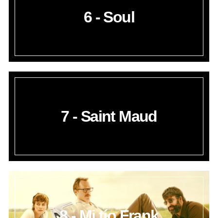
c
6 - Soul
h
f
o
r
:
7 - Saint Maud
8 - Mi tío Frank