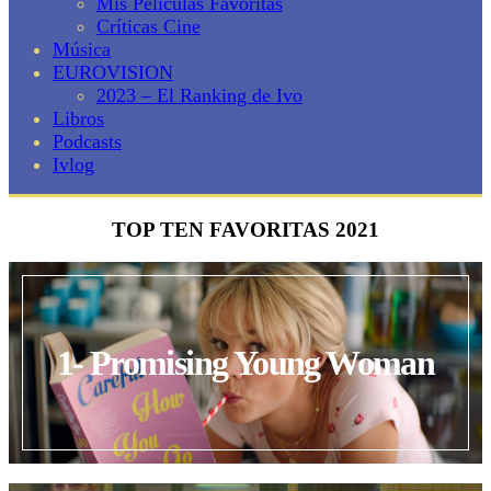
Mis Películas Favoritas
Críticas Cine
Música
EUROVISION
2023 – El Ranking de Ivo
Libros
Podcasts
Ivlog
TOP TEN FAVORITAS 2021
1- Promising Young Woman