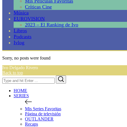
Mis Películas Favoritas
Críticas Cine
Música
EUROVISION
2023 – El Ranking de Ivo
Libros
Podcasts
Ivlog
Sorry, no posts were found
Ivo Delgado Rivero
Back to top
Search
Search
for:
HOME
SERIES
Mis Series Favoritas
Página de televisión
OUTLANDER
Recaps