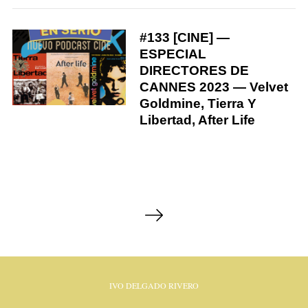
#133 [CINE] —
ESPECIAL
DIRECTORES DE
CANNES 2023 — Velvet
Goldmine, Tierra Y
Libertad, After Life
P
o
s
t
s
IVO DELGADO RIVERO
p