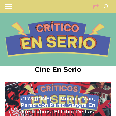
Cine En Serio
#173 [CINE] — Monkey Man,
Pared Con Pared, Sangre En
Los Labios, El Libro De Las