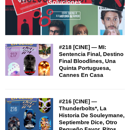
Soluciones
READ MORE
#218 [CINE] — MI:
Sentencia Final, Destino
Final Bloodlines, Una
Quinta Portuguesa,
Cannes En Casa
#216 [CINE] —
Thunderbolts*, La
Historia De Souleymane,
Septiembre Dice, Otro
Pequeño Favor, Ritos