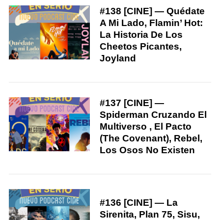
r
#138 [CINE] — Quédate
:
A Mi Lado, Flamin’ Hot:
La Historia De Los
Cheetos Picantes,
Joyland
#137 [CINE] —
Spiderman Cruzando El
Multiverso , El Pacto
(The Covenant), Rebel,
Los Osos No Existen
#136 [CINE] — La
Sirenita, Plan 75, Sisu,