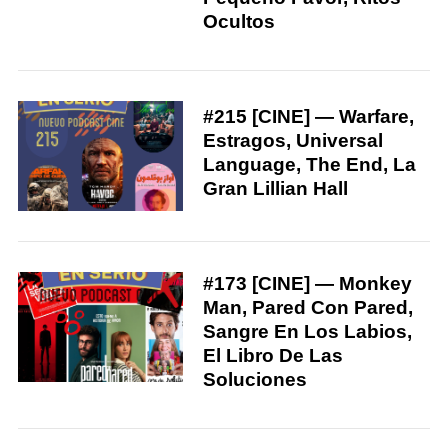
Ocultos
#215 [CINE] — Warfare,
Estragos, Universal
Language, The End, La
Gran Lillian Hall
S
#173 [CINE] — Monkey
e
Man, Pared Con Pared,
a
Sangre En Los Labios,
r
El Libro De Las
c
Soluciones
h
f
o