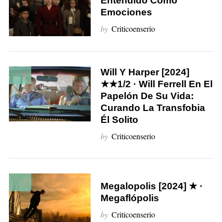
Entendido Como
Emociones
by
Criticoenserio
Will Y Harper [2024]
5
★★1/2 · Will Ferrell En El
Papelón De Su Vida:
Curando La Transfobia
Él Solito
by
Criticoenserio
2
Megalopolis [2024] ★ ·
Megaflópolis
by
Criticoenserio