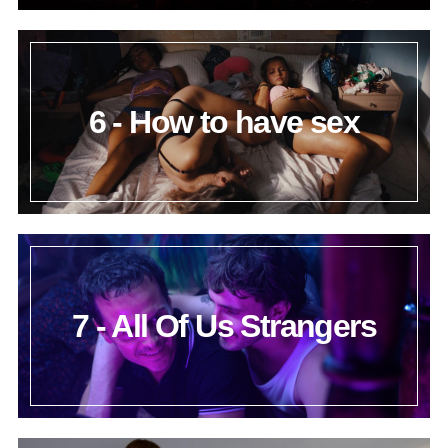
6 - How to have sex
7 - All Of Us Strangers
S
e