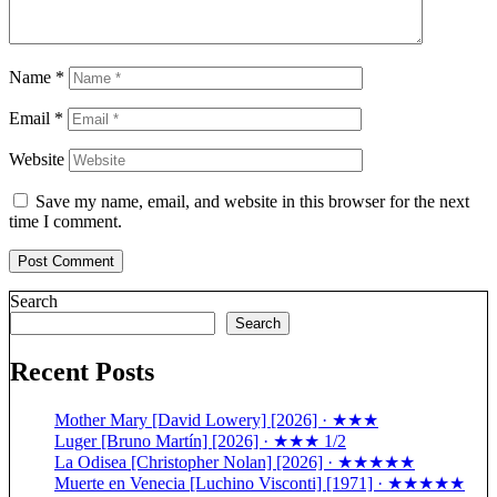
Name
*
Email
*
Website
Save my name, email, and website in this browser for the next
time I comment.
Search
Search
Recent Posts
Mother Mary [David Lowery] [2026] · ★★★
Luger [Bruno Martín] [2026] · ★★★ 1/2
La Odisea [Christopher Nolan] [2026] · ★★★★★
Muerte en Venecia [Luchino Visconti] [1971] · ★★★★★