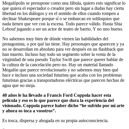
Megalópolis se presupone como una fábula, quiero esto significar lo
que quiera el espectador o creador pero sin lugar a dudas hay cierta
libertad en los diálogos y en el sentido de ellos cuando rompen a
declinar Shakespeare porque sí o se embarcan en soliloquios que
nada tienen que ver con la escena. Todo parece válido. Hasta Shia
Lebouf jugando a ser un actor de teatro de barrio. Y no uno bueno.
No sabemos muy bien de dónde vienen las habilidades del
protagonista, o por qué las tiene. Hay personajes que aparecen y ya
no se desarrollan en absoluto para ver después en un flashback que
han muerto. Incluso hay todo un segmento sobre la venta de la
virginidad de una pseudo Taylor Swift que parece querer hablar de
la cultura de la cancelación pero no. Hay un material llamado
Megalón que parece revolucionario y no sabemos muy bien qué
hace e incluso una sociedad futurista que acaba con los problemas
futuristas gracias a transportadoras eléctricas que parecen hechas de
agua que no moja.
40 años le ha llevado a Francis Ford Coppola hacer esta
película y eso es lo que parece que dura la experiencia del
visionado. Coppola parece haber dicho “he sufrido por mi arte
y ahora os toca a vosotros”.
Es tosca, dispersa y ahogada en su propia autoconsciencia.