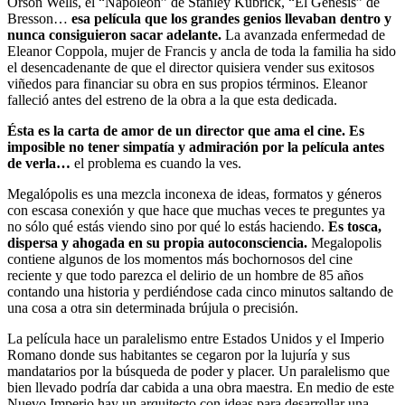
Orson Wells, el “Napoleon” de Stanley Kubrick, “El Génesis” de
Bresson…
esa película que los grandes genios llevaban dentro y
nunca consiguieron sacar adelante.
La avanzada enfermedad de
Eleanor Coppola, mujer de Francis y ancla de toda la familia ha sido
el desencadenante de que el director quisiera vender sus exitosos
viñedos para financiar su obra en sus propios términos. Eleanor
falleció antes del estreno de la obra a la que esta dedicada.
Ésta es la carta de amor de un director que ama el cine. Es
imposible no tener simpatía y admiración por la película antes
de verla…
el problema es cuando la ves.
Megalópolis es una mezcla inconexa de ideas, formatos y géneros
con escasa conexión y que hace que muchas veces te preguntes ya
no sólo qué estás viendo sino por qué lo estás haciendo.
Es tosca,
dispersa y ahogada en su propia autoconsciencia.
Megalopolis
contiene algunos de los momentos más bochornosos del cine
reciente y que todo parezca el delirio de un hombre de 85 años
contando una historia y perdiéndose cada cinco minutos saltando de
una cosa a otra sin determinada brújula o precisión.
La película hace un paralelismo entre Estados Unidos y el Imperio
Romano donde sus habitantes se cegaron por la lujuría y sus
mandatarios por la búsqueda de poder y placer. Un paralelismo que
bien llevado podría dar cabida a una obra maestra. En medio de este
Nuevo Imperio hay un arquitecto con ideas para desarrollar una