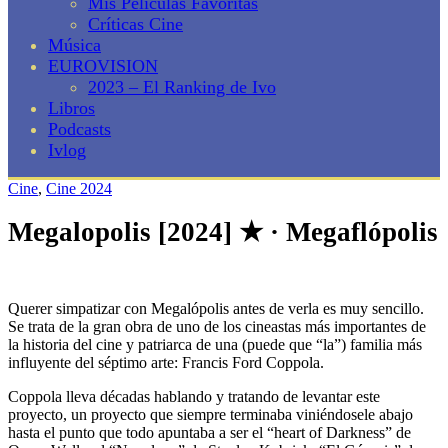
Mis Películas Favoritas
Críticas Cine
Música
EUROVISION
2023 – El Ranking de Ivo
Libros
Podcasts
Ivlog
Cine
,
Cine 2024
Megalopolis [2024] ★ · Megaflópolis
Querer simpatizar con Megalópolis antes de verla es muy sencillo.
Se trata de la gran obra de uno de los cineastas más importantes de
la historia del cine y patriarca de una (puede que “la”) familia más
influyente del séptimo arte: Francis Ford Coppola.
Coppola lleva décadas hablando y tratando de levantar este
proyecto, un proyecto que siempre terminaba viniéndosele abajo
hasta el punto que todo apuntaba a ser el “heart of Darkness” de