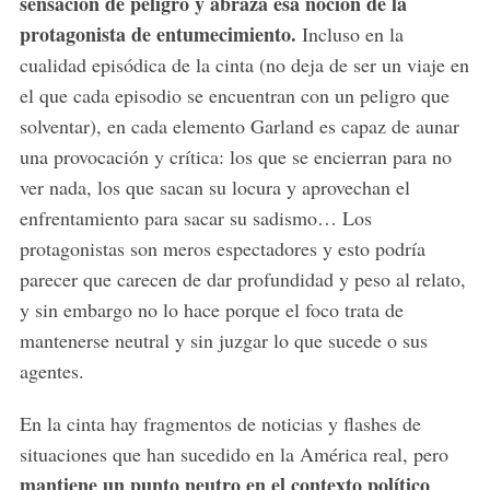
sensación de peligro y abraza esa noción de la
protagonista de entumecimiento.
Incluso en la
cualidad episódica de la cinta (no deja de ser un viaje en
el que cada episodio se encuentran con un peligro que
S
solventar), en cada elemento Garland es capaz de aunar
e
una provocación y crítica: los que se encierran para no
a
ver nada, los que sacan su locura y aprovechan el
r
c
enfrentamiento para sacar su sadismo… Los
h
protagonistas son meros espectadores y esto podría
f
parecer que carecen de dar profundidad y peso al relato,
o
y sin embargo no lo hace porque el foco trata de
r
:
mantenerse neutral y sin juzgar lo que sucede o sus
agentes.
En la cinta hay fragmentos de noticias y flashes de
situaciones que han sucedido en la América real, pero
mantiene un punto neutro en el contexto político