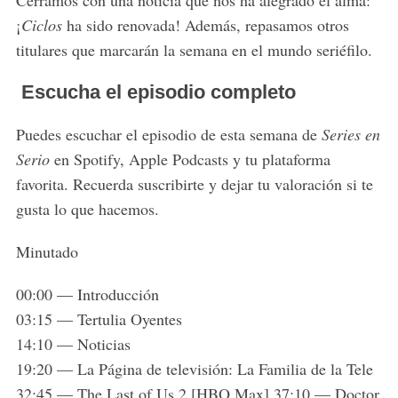
Cerramos con una noticia que nos ha alegrado el alma:
h
f
¡
Ciclos
ha sido renovada! Además, repasamos otros
o
titulares que marcarán la semana en el mundo seriéfilo.
r
:
️ Escucha el episodio completo
Puedes escuchar el episodio de esta semana de
Series en
Serio
en Spotify, Apple Podcasts y tu plataforma
favorita. Recuerda suscribirte y dejar tu valoración si te
gusta lo que hacemos.
Minutado
00:00 — Introducción
03:15 — Tertulia Oyentes
14:10 — Noticias
19:20 — La Página de televisión: La Familia de la Tele
32:45 — The Last of Us 2 [HBO Max] 37:10 — Doctor