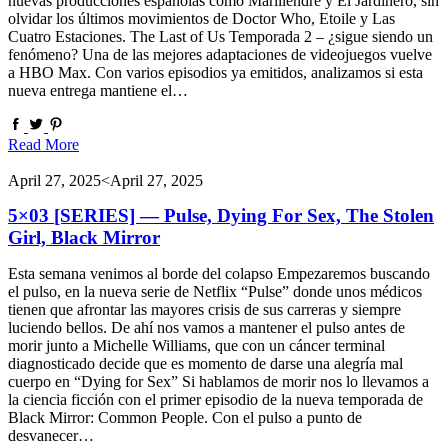
nuevas producciones españolas como Mariliendre y El Jardinero, sin
olvidar los últimos movimientos de Doctor Who, Etoile y Las
Cuatro Estaciones. The Last of Us Temporada 2 – ¿sigue siendo un
fenómeno? Una de las mejores adaptaciones de videojuegos vuelve
a HBO Max. Con varios episodios ya emitidos, analizamos si esta
nueva entrega mantiene el…
Read More
April 27, 2025
<April 27, 2025
5×03 [SERIES] — Pulse, Dying For Sex, The Stolen
Girl, Black Mirror
Esta semana venimos al borde del colapso Empezaremos buscando
el pulso, en la nueva serie de Netflix “Pulse” donde unos médicos
tienen que afrontar las mayores crisis de sus carreras y siempre
luciendo bellos. De ahí nos vamos a mantener el pulso antes de
morir junto a Michelle Williams, que con un cáncer terminal
diagnosticado decide que es momento de darse una alegría mal
cuerpo en “Dying for Sex” Si hablamos de morir nos lo llevamos a
la ciencia ficción con el primer episodio de la nueva temporada de
Black Mirror: Common People. Con el pulso a punto de
desvanecer…