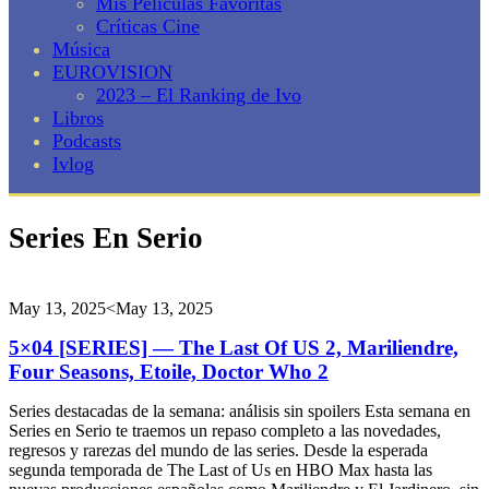
Mis Películas Favoritas
Críticas Cine
Música
EUROVISION
2023 – El Ranking de Ivo
Libros
Podcasts
Ivlog
Series En Serio
May 13, 2025
<May 13, 2025
5×04 [SERIES] — The Last Of US 2, Mariliendre,
Four Seasons, Etoile, Doctor Who 2
Series destacadas de la semana: análisis sin spoilers Esta semana en
Series en Serio te traemos un repaso completo a las novedades,
regresos y rarezas del mundo de las series. Desde la esperada
segunda temporada de The Last of Us en HBO Max hasta las