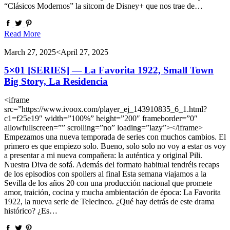
“Clásicos Modernos” la sitcom de Disney+ que nos trae de…
Read More
March 27, 2025
<April 27, 2025
5×01 [SERIES] — La Favorita 1922, Small Town
Big Story, La Residencia
<iframe
src=”https://www.ivoox.com/player_ej_143910835_6_1.html?
c1=f25e19″ width=”100%” height=”200″ frameborder=”0″
allowfullscreen=”” scrolling=”no” loading=”lazy”></iframe>
Empezamos una nueva temporada de series con muchos cambios. El
primero es que empiezo solo. Bueno, solo solo no voy a estar os voy
a presentar a mi nueva compañera: la auténtica y original Pili.
Nuestra Diva de sofá. Además del formato habitual tendréis recaps
de los episodios con spoilers al final Esta semana viajamos a la
Sevilla de los años 20 con una producción nacional que promete
amor, traición, cocina y mucha ambientación de época: La Favorita
1922, la nueva serie de Telecinco. ¿Qué hay detrás de este drama
histórico? ¿Es…