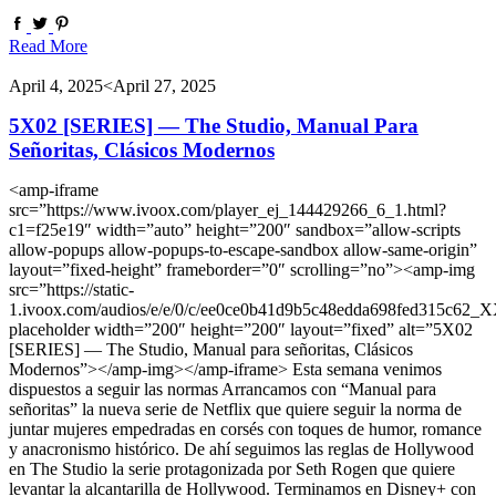
Read More
April 4, 2025
<April 27, 2025
5X02 [SERIES] — The Studio, Manual Para
Señoritas, Clásicos Modernos
<amp-iframe
src=”https://www.ivoox.com/player_ej_144429266_6_1.html?
c1=f25e19″ width=”auto” height=”200″ sandbox=”allow-scripts
allow-popups allow-popups-to-escape-sandbox allow-same-origin”
layout=”fixed-height” frameborder=”0″ scrolling=”no”><amp-img
src=”https://static-
1.ivoox.com/audios/e/e/0/c/ee0ce0b41d9b5c48edda698fed315c62_X
placeholder width=”200″ height=”200″ layout=”fixed” alt=”5X02
[SERIES] — The Studio, Manual para señoritas, Clásicos
Modernos”></amp-img></amp-iframe> Esta semana venimos
dispuestos a seguir las normas Arrancamos con “Manual para
señoritas” la nueva serie de Netflix que quiere seguir la norma de
juntar mujeres empedradas en corsés con toques de humor, romance
y anacronismo histórico. De ahí seguimos las reglas de Hollywood
en The Studio la serie protagonizada por Seth Rogen que quiere
levantar la alcantarilla de Hollywood. Terminamos en Disney+ con