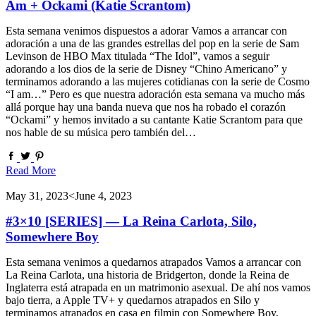
Am + Ockami (Katie Scrantom)
Esta semana venimos dispuestos a adorar Vamos a arrancar con
adoración a una de las grandes estrellas del pop en la serie de Sam
Levinson de HBO Max titulada “The Idol”, vamos a seguir
adorando a los dios de la serie de Disney “Chino Americano” y
terminamos adorando a las mujeres cotidianas con la serie de Cosmo
“I am…” Pero es que nuestra adoración esta semana va mucho más
allá porque hay una banda nueva que nos ha robado el corazón
“Ockami” y hemos invitado a su cantante Katie Scrantom para que
nos hable de su música pero también del…
Read More
May 31, 2023
<June 4, 2023
#3×10 [SERIES] — La Reina Carlota, Silo,
Somewhere Boy
Esta semana venimos a quedarnos atrapados Vamos a arrancar con
La Reina Carlota, una historia de Bridgerton, donde la Reina de
Inglaterra está atrapada en un matrimonio asexual. De ahí nos vamos
bajo tierra, a Apple TV+ y quedarnos atrapados en Silo y
terminamos atrapados en casa en filmin con Somewhere Boy,