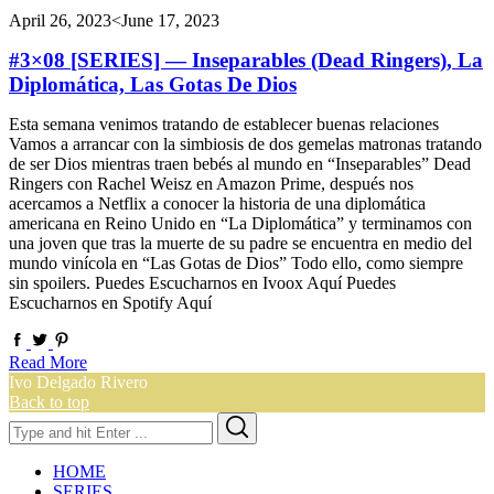
April 26, 2023
<June 17, 2023
#3×08 [SERIES] — Inseparables (Dead Ringers), La
Diplomática, Las Gotas De Dios
Esta semana venimos tratando de establecer buenas relaciones
Vamos a arrancar con la simbiosis de dos gemelas matronas tratando
de ser Dios mientras traen bebés al mundo en “Inseparables” Dead
Ringers con Rachel Weisz en Amazon Prime, después nos
acercamos a Netflix a conocer la historia de una diplomática
americana en Reino Unido en “La Diplomática” y terminamos con
una joven que tras la muerte de su padre se encuentra en medio del
mundo vinícola en “Las Gotas de Dios” Todo ello, como siempre
sin spoilers. Puedes Escucharnos en Ivoox Aquí Puedes
Escucharnos en Spotify Aquí
Read More
Ivo Delgado Rivero
Back to top
Search
Search
for:
HOME
SERIES