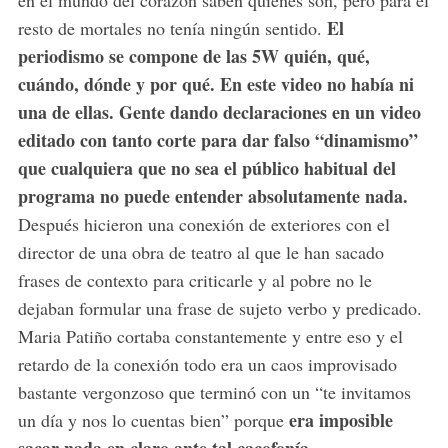
e
El
resto de mortales no tenía ningún sentido.
a
periodismo se compone de las 5W quién, qué,
r
cuándo, dónde y por qué. En este video no había ni
c
una de ellas. Gente dando declaraciones en un video
h
f
editado con tanto corte para dar falso “dinamismo”
o
que cualquiera que no sea el público habitual del
r
programa no puede entender absolutamente nada.
:
Después hicieron una conexión de exteriores con el
director de una obra de teatro al que le han sacado
frases de contexto para criticarle y al pobre no le
dejaban formular una frase de sujeto verbo y predicado.
Maria Patiño cortaba constantemente y entre eso y el
retardo de la conexión todo era un caos improvisado
bastante vergonzoso que terminó con un “te invitamos
era imposible
un día y nos lo cuentas bien” porque
sacar nada en claro ante tal cacofonía.