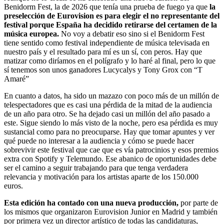
Benidorm Fest, la de 2026 que tenía una prueba de fuego ya que
la
preselección de Eurovision es para elegir el no representante del
festival porque España ha decidido retirarse del certamen de la
música europea.
No voy a debatir eso sino si el Benidorm Fest
tiene sentido como festival independiente de música televisada en
nuestro país y el resultado para mí es un sí, con peros. Hay que
matizar como diríamos en el polígrafo y lo haré al final, pero lo que
sí tenemos son unos ganadores Lucycalys y Tony Grox con “T
Amaré”
En cuanto a datos, ha sido un mazazo con poco más de un millón de
telespectadores que es casi una pérdida de la mitad de la audiencia
de un año para otro. Se ha dejado casi un millón del año pasado a
este. Sigue siendo lo más visto de la noche, pero esa pérdida es muy
sustancial como para no preocuparse. Hay que tomar apuntes y ver
qué puede no interesar a la audiencia y cómo se puede hacer
sobrevivir este festival que cae que es vía patrocinios y esos premios
extra con Spotify y Telemundo. Ese abanico de oportunidades debe
ser el camino a seguir trabajando para que tenga verdadera
relevancia y motivación para los artistas aparte de los 150.000
euros.
Esta edición ha contado con una nueva producción,
por parte de
los mismos que organizaron Eurovision Junior en Madrid y también
por primera vez un director artístico de todas las candidaturas,