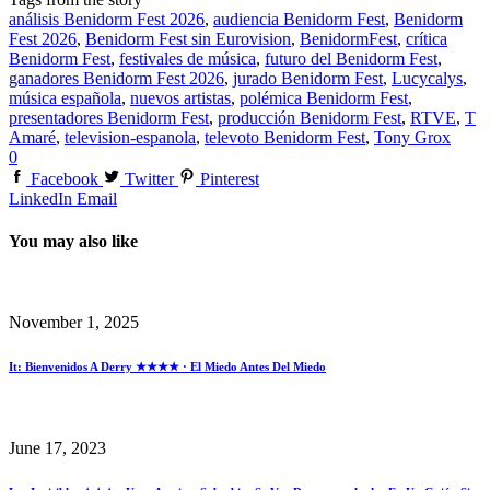
análisis Benidorm Fest 2026
,
audiencia Benidorm Fest
,
Benidorm
Fest 2026
,
Benidorm Fest sin Eurovision
,
BenidormFest
,
crítica
Benidorm Fest
,
festivales de música
,
futuro del Benidorm Fest
,
ganadores Benidorm Fest 2026
,
jurado Benidorm Fest
,
Lucycalys
,
música española
,
nuevos artistas
,
polémica Benidorm Fest
,
presentadores Benidorm Fest
,
producción Benidorm Fest
,
RTVE
,
T
Amaré
,
television-espanola
,
televoto Benidorm Fest
,
Tony Grox
0
Facebook
Twitter
Pinterest
LinkedIn
Email
You may also like
November 1, 2025
It: Bienvenidos A Derry ★★★★ · El Miedo Antes Del Miedo
June 17, 2023