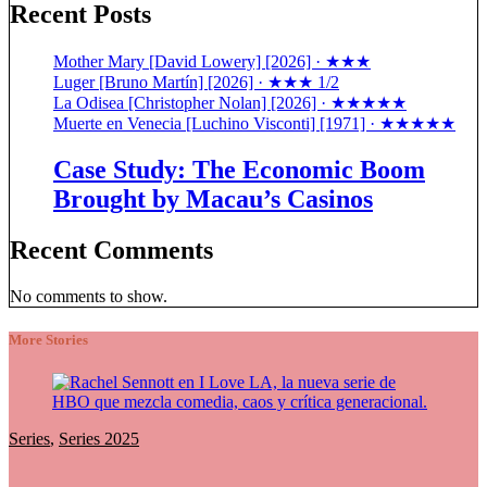
Recent Posts
Mother Mary [David Lowery] [2026] · ★★★
Luger [Bruno Martín] [2026] · ★★★ 1/2
La Odisea [Christopher Nolan] [2026] · ★★★★★
Muerte en Venecia [Luchino Visconti] [1971] · ★★★★★
Case Study: The Economic Boom
Brought by Macau’s Casinos
Recent Comments
No comments to show.
More Stories
Series
,
Series 2025