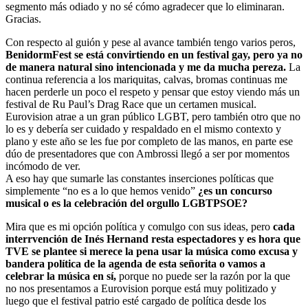
segmento más odiado y no sé cómo agradecer que lo eliminaran.
Gracias.
Con respecto al guión y pese al avance también tengo varios peros,
BenidormFest se está convirtiendo en un festival gay, pero ya no
de manera natural sino intencionada y me da mucha pereza.
La
continua referencia a los mariquitas, calvas, bromas continuas me
hacen perderle un poco el respeto y pensar que estoy viendo más un
festival de Ru Paul’s Drag Race que un certamen musical.
Eurovision atrae a un gran público LGBT, pero también otro que no
lo es y debería ser cuidado y respaldado en el mismo contexto y
plano y este año se les fue por completo de las manos, en parte ese
dúo de presentadores que con Ambrossi llegó a ser por momentos
incómodo de ver.
A eso hay que sumarle las constantes inserciones políticas que
simplemente “no es a lo que hemos venido”
¿es un concurso
musical o es la celebración del orgullo LGBTPSOE?
Mira que es mi opción política y comulgo con sus ideas, pero
cada
interrvención de Inés Hernand resta espectadores y es hora que
TVE se plantee si merece la pena usar la música como excusa y
bandera política de la agenda de esta señorita o vamos a
celebrar la música en sí,
porque no puede ser la razón por la que
no nos presentamos a Eurovision porque está muy politizado y
luego que el festival patrio esté cargado de política desde los