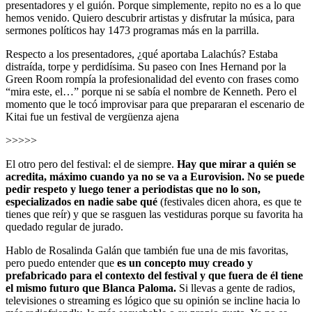
presentadores y el guión. Porque simplemente, repito no es a lo que
hemos venido. Quiero descubrir artistas y disfrutar la música, para
sermones políticos hay 1473 programas más en la parrilla.
Respecto a los presentadores, ¿qué aportaba Lalachús? Estaba
distraída, torpe y perdidísima. Su paseo con Ines Hernand por la
Green Room rompía la profesionalidad del evento con frases como
“mira este, el…” porque ni se sabía el nombre de Kenneth. Pero el
momento que le tocó improvisar para que prepararan el escenario de
Kitai fue un festival de vergüenza ajena
>>>>>
El otro pero del festival: el de siempre.
Hay que mirar a quién se
acredita, máximo cuando ya no se va a Eurovision. No se puede
pedir respeto y luego tener a periodistas que no lo son,
especializados en nadie sabe qué
(festivales dicen ahora, es que te
tienes que reír) y que se rasguen las vestiduras porque su favorita ha
quedado regular de jurado.
Hablo de Rosalinda Galán que también fue una de mis favoritas,
pero puedo entender que
es un concepto muy creado y
prefabricado para el contexto del festival y que fuera de él tiene
el mismo futuro que Blanca Paloma.
Si llevas a gente de radios,
televisiones o streaming es lógico que su opinión se incline hacia lo