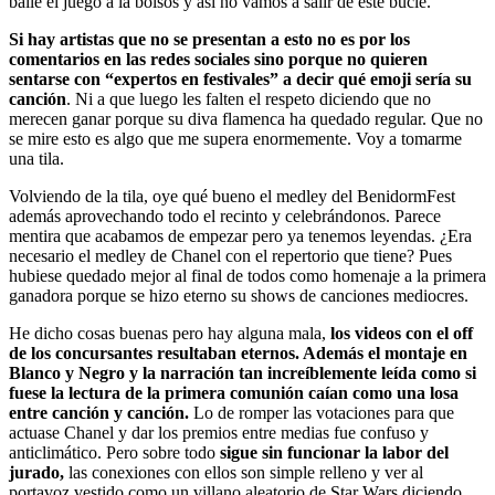
baile el juego a la bolsos y así no vamos a salir de este bucle.
Si hay artistas que no se presentan a esto no es por los
comentarios en las redes sociales sino porque no quieren
sentarse con “expertos en festivales” a decir qué emoji sería su
canción
. Ni a que luego les falten el respeto diciendo que no
merecen ganar porque su diva flamenca ha quedado regular. Que no
se mire esto es algo que me supera enormemente. Voy a tomarme
una tila.
Volviendo de la tila, oye qué bueno el medley del BenidormFest
además aprovechando todo el recinto y celebrándonos. Parece
mentira que acabamos de empezar pero ya tenemos leyendas. ¿Era
necesario el medley de Chanel con el repertorio que tiene? Pues
hubiese quedado mejor al final de todos como homenaje a la primera
ganadora porque se hizo eterno su shows de canciones mediocres.
He dicho cosas buenas pero hay alguna mala,
los videos con el off
de los concursantes resultaban eternos. Además el montaje en
Blanco y Negro y la narración tan increíblemente leída como si
fuese la lectura de la primera comunión caían como una losa
entre canción y canción.
Lo de romper las votaciones para que
actuase Chanel y dar los premios entre medias fue confuso y
anticlimático. Pero sobre todo
sigue sin funcionar la labor del
jurado,
las conexiones con ellos son simple relleno y ver al
portavoz vestido como un villano aleatorio de Star Wars diciendo