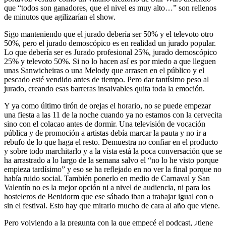
que “todos son ganadores, que el nivel es muy alto…” son rellenos
de minutos que agilizarían el show.
Sigo manteniendo que el jurado debería ser 50% y el televoto otro
50%, pero el jurado demoscópico es en realidad un jurado popular.
Lo que debería ser es Jurado profesional 25%, jurado demoscópico
25% y televoto 50%. Si no lo hacen así es por miedo a que lleguen
unas Sanwicheiras o una Melody que arrasen en el público y el
pescado esté vendido antes de tiempo. Pero dar tantísimo peso al
jurado, creando esas barreras insalvables quita toda la emoción.
Y ya como último tirón de orejas el horario, no se puede empezar
una fiesta a las 11 de la noche cuando ya no estamos con la cervecita
sino con el colacao antes de dormir. Una televisión de vocación
pública y de promoción a artistas debía marcar la pauta y no ir a
rebufo de lo que haga el resto. Demuestra no confiar en el producto
y sobre todo marchitarlo y a la vista está la poca conversación que se
ha arrastrado a lo largo de la semana salvo el “no lo he visto porque
empieza tardísimo” y eso se ha reflejado en no ver la final porque no
había ruido social. También ponerlo en medio de Carnaval y San
Valentín no es la mejor opción ni a nivel de audiencia, ni para los
hosteleros de Benidorm que ese sábado iban a trabajar igual con o
sin el festival. Esto hay que mirarlo mucho de cara al año que viene.
Pero volviendo a la pregunta con la que empecé el podcast, ¿tiene