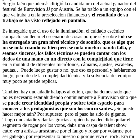
Sergio Jaén que además dirigió la candidatura del actual ganador del
festival de Eurovision JJ por Austria. Se ha traído a un equipo con el
que ya trabaja en la preselección finlandesa y
el resultado de su
trabajo se ha visto reflejado en pantalla.
Es innegable que el uso de la iluminación, el cuidado escénico
compacto sin llenar el escenario de cosas porque sí y sobre todo
se
ha entregado un gran nivel técnico y de sonido, que es algo que
no se nota cuando va bien pero se nota mucho cuando falla, y
seamos sinceros, los fallos técnicos se pueden contar con los
dedos de una mano en un directo con la complejidad que tiene
en la multitud de diferentes micrófonos, cámaras, ajustes, escaletas,
pautas… Puede luego gustar o no, que eso es personal y hablaremos
luego, pero desde la complejidad técnica y la solvencia del equipo
muy poco se puede replicar.
También hay que añadir halagos al guión, que ha demostrado que
no es necesario estar aludiendo continuamente a Eurovision sino que
s
e puede crear identidad propia y sobre todo espacio para
conocer a los protagonistas que son los concursantes.
¿Se puede
hacer mejor aún? Por supuesto, pero el paso ha sido de gigante.
Tengo que añadir y dar las gracias a quién haya decidido quitar el
segmento de rogar por los votos, daba una caspa de talent show
cutre ver a artistas arrastrarse por el fango y rogar por votarme por
ser gallego, por representar lo nuestro o porque viva el rock. Era mi