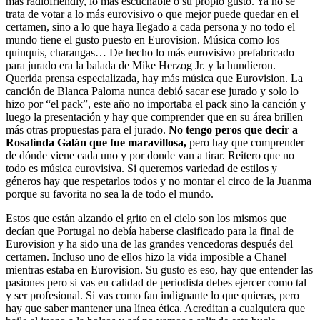
más radiofriendly, lo más escuchable o su propio gusto. Ya no se
trata de votar a lo más eurovisivo o que mejor puede quedar en el
certamen, sino a lo que haya llegado a cada persona y no todo el
mundo tiene el gusto puesto en Eurovision. Música como los
quinquis, charangas… De hecho lo más eurovisivo prefabricado
para jurado era la balada de Mike Herzog Jr. y la hundieron.
Querida prensa especializada, hay más música que Eurovision. La
canción de Blanca Paloma nunca debió sacar ese jurado y solo lo
hizo por “el pack”, este año no importaba el pack sino la canción y
luego la presentación y hay que comprender que en su área brillen
más otras propuestas para el jurado.
No tengo peros que decir a
Rosalinda Galán que fue maravillosa,
pero hay que comprender
de dónde viene cada uno y por donde van a tirar. Reitero que no
todo es música eurovisiva. Si queremos variedad de estilos y
géneros hay que respetarlos todos y no montar el circo de la Juanma
porque su favorita no sea la de todo el mundo.
Estos que están alzando el grito en el cielo son los mismos que
decían que Portugal no debía haberse clasificado para la final de
Eurovision y ha sido una de las grandes vencedoras después del
certamen. Incluso uno de ellos hizo la vida imposible a Chanel
mientras estaba en Eurovision. Su gusto es eso, hay que entender las
pasiones pero si vas en calidad de periodista debes ejercer como tal
y ser profesional. Si vas como fan indignante lo que quieras, pero
hay que saber mantener una línea ética. Acreditan a cualquiera que