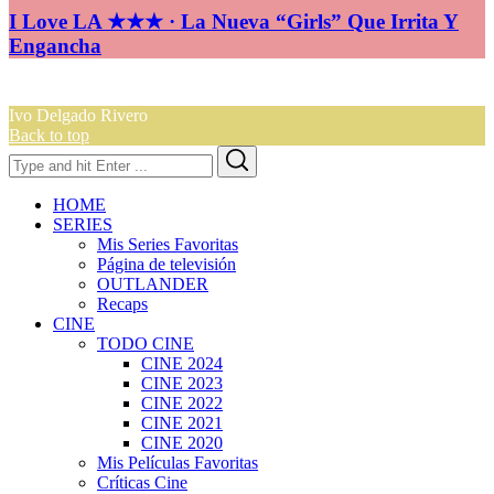
I Love LA ★★★ · La Nueva “Girls” Que Irrita Y
Engancha
Ivo Delgado Rivero
Back to top
Search
Search
for:
HOME
SERIES
Mis Series Favoritas
Página de televisión
OUTLANDER
Recaps
CINE
TODO CINE
CINE 2024
CINE 2023
CINE 2022
CINE 2021
CINE 2020
Mis Películas Favoritas
Críticas Cine