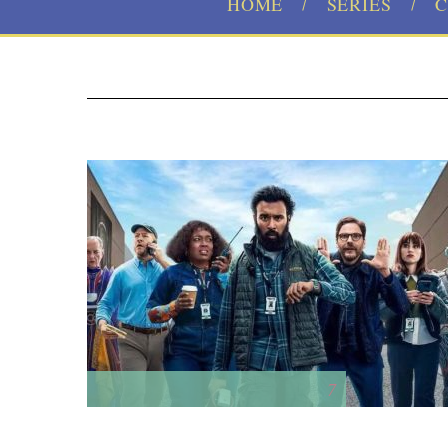
HOME
SERIES
C
7