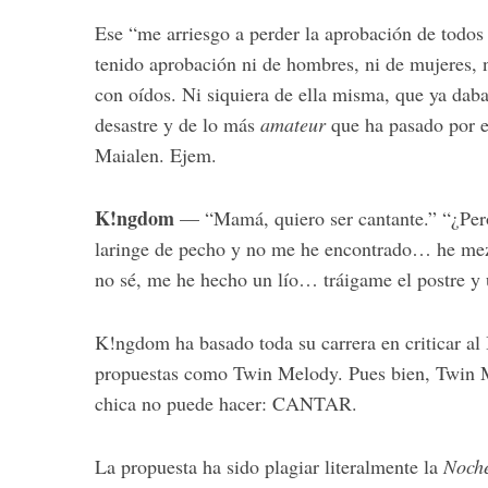
Ese “me arriesgo a perder la aprobación de todos
tenido aprobación ni de hombres, ni de mujeres, ni
con oídos. Ni siquiera de ella misma, que ya daba 
desastre y de lo más
amateur
que ha pasado por e
Maialen. Ejem.
K!ngdom
— “Mamá, quiero ser cantante.” “¿Pero 
laringe de pecho y no me he encontrado… he mezc
no sé, me he hecho un lío… tráigame el postre y u
K!ngdom ha basado toda su carrera en criticar al
propuestas como Twin Melody. Pues bien, Twin M
chica no puede hacer: CANTAR.
La propuesta ha sido plagiar literalmente la
Noch