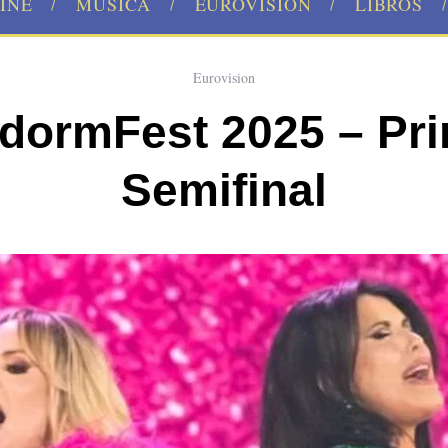
INE
MÚSICA
EUROVISION
LIBROS
Eurovision
dormFest 2025 – Pr
Semifinal