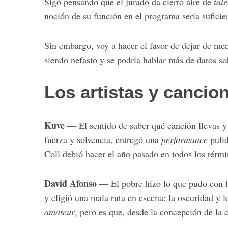
Sigo pensando que el jurado da cierto aire de
tal
noción de su función en el programa sería suficie
Sin embargo, voy a hacer el favor de dejar de men
S
siendo nefasto y se podría hablar más de datos s
e
a
r
Los artistas y cancio
c
h
f
Kuve
— El sentido de saber qué canción llevas y 
o
fuerza y solvencia, entregó una
performance
pulid
r
Coll debió hacer el año pasado en todos los térm
:
David Afonso
— El pobre hizo lo que pudo con l
y eligió una mala ruta en escena: la oscuridad y 
amateur
, pero es que, desde la concepción de la 