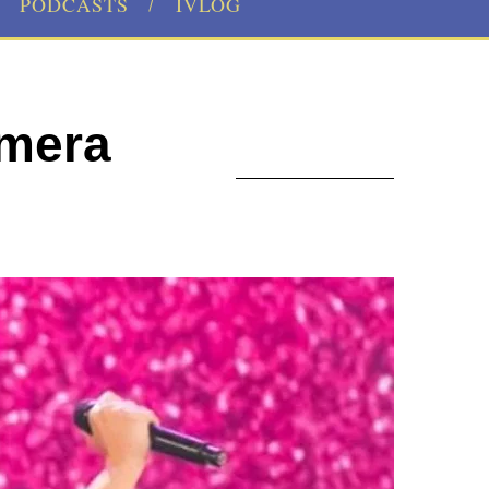
PODCASTS
IVLOG
imera