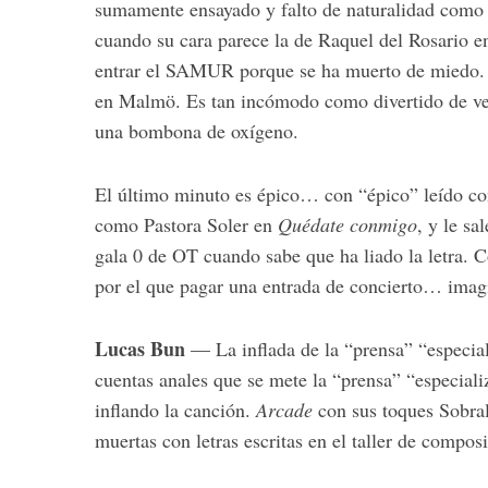
sumamente ensayado y falto de naturalidad como s
cuando su cara parece la de Raquel del Rosario 
entrar el SAMUR porque se ha muerto de miedo. 
en Malmö. Es tan incómodo como divertido de ver
una bombona de oxígeno.
El último minuto es épico… con “épico” leído com
como Pastora Soler en
Quédate conmigo
, y le sa
gala 0 de OT cuando sabe que ha liado la letra.
por el que pagar una entrada de concierto… imag
Lucas Bun
— La inflada de la “prensa” “especial
cuentas anales que se mete la “prensa” “especial
inflando la canción.
Arcade
con sus toques Sobr
muertas con letras escritas en el taller de compos