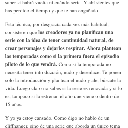
saber si habrá vuelta ni cuándo sería. Y ahí sientes que
has perdido el tiempo y que te han engañado.
Esta técnica, por desgracia cada vez más habitual,
los creadores ya no planifican una
consiste en que
serie con la idea de tener continuidad natural, de
crear personajes y dejarlos respirar. Ahora plantean
las temporadas como si la primera fuera el episodio
S
piloto de lo que vendrá.
Como si la temporada no
e
necesita tener introducción, nudo y desenlace. Te ponen
a
r
solo la introducción y plantean el nudo y ale, búscate la
c
vida. Luego claro no sabes si la serie es renovada y si lo
h
es, tampoco si la estrenan el año que viene o dentro de
f
15 años.
o
r
:
Y yo ya estoy cansado. Como digo no hablo de un
cliffhanger, sino de una serie que aborda un único tema