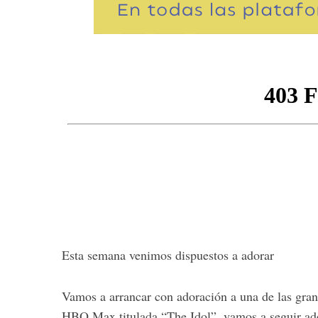
S
e
a
r
c
h
f
o
r
:
Esta semana venimos dispuestos a adorar
Vamos a arrancar con adoración a una de las gran
HBO Max titulada “The Idol”, vamos a seguir ado