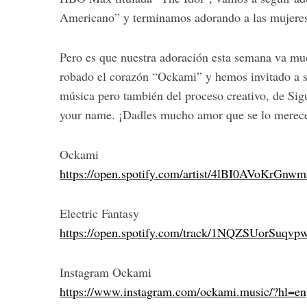
Americano” y terminamos adorando a las mujeres
Pero es que nuestra adoración esta semana va mu
robado el corazón “Ockami” y hemos invitado a s
música pero también del proceso creativo, de Si
your name. ¡Dadles mucho amor que se lo merec
Ockami
https://open.spotify.com/artist/4lBI0AVoKr
Electric Fantasy
https://open.spotify.com/track/1NQZSUorSuqv
Instagram Ockami
https://www.instagram.com/ockami.music/?hl=en