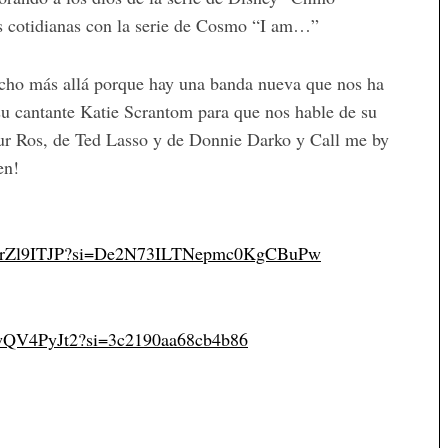
 cotidianas con la serie de Cosmo “I am…”
cho más allá porque hay una banda nueva que nos ha
u cantante Katie Scrantom para que nos hable de su
gur Ros, de Ted Lasso y de Donnie Darko y Call me by
en!
GnwmrZl9ITJP?si=De2N73ILTNepmc0KgCBuPw
pwQV4PyJt2?si=3c2190aa68cb4b86