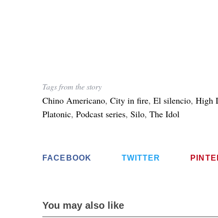
Tags from the story
Chino Americano
,
City in fire
,
El silencio
,
High 
Platonic
,
Podcast series
,
Silo
,
The Idol
FACEBOOK
TWITTER
PINT
You may also like