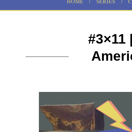
HOME
SERIES
C
#3×11 
Ameri