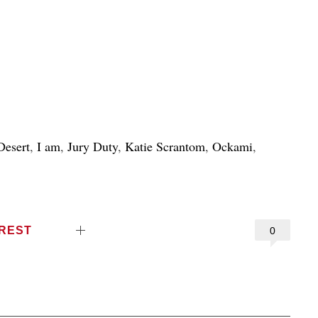
Desert
,
I am
,
Jury Duty
,
Katie Scrantom
,
Ockami
,
EREST
0