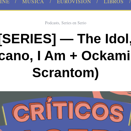
INE
MÚSICA
EUROVISION
LIBROS
Podcasts
,
Series en Serio
[SERIES] — The Idol
cano, I Am + Ockami 
Scrantom)