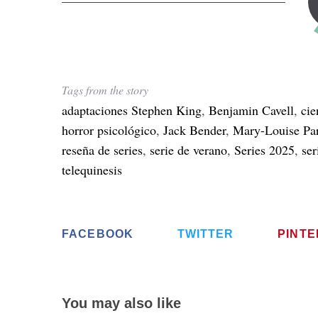
Tags from the story
adaptaciones Stephen King
,
Benjamin Cavell
,
cie
horror psicológico
,
Jack Bender
,
Mary-Louise Pa
reseña de series
,
serie de verano
,
Series 2025
,
ser
telequinesis
FACEBOOK
TWITTER
PINT
You may also like