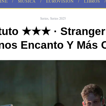
INE
MÚSICA
EUROVISION
LIBROS
Series
,
Series 2025
ituto ★★★ · Strange
nos Encanto Y Más C