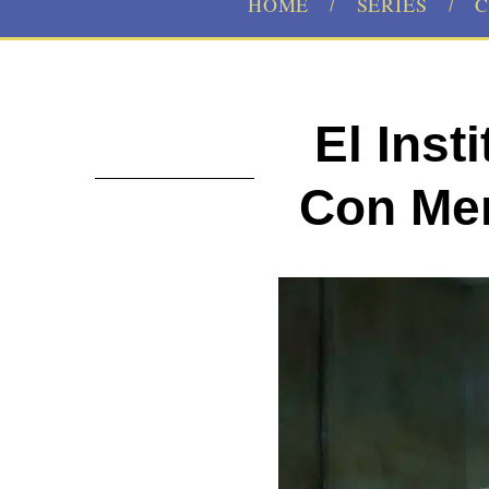
HOME
SERIES
C
El Inst
Con Me