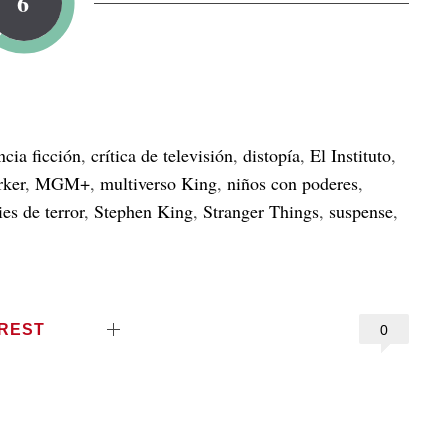
6
ncia ficción
,
crítica de televisión
,
distopía
,
El Instituto
,
rker
,
MGM+
,
multiverso King
,
niños con poderes
,
ies de terror
,
Stephen King
,
Stranger Things
,
suspense
,
EREST
0