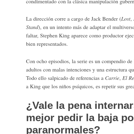
condimentado con la clásica manipulación gubern
La dirección corre a cargo de Jack Bender (
Lost
,
Stand
), en un intento más de adaptar el multiver
S
faltar, Stephen King aparece como productor ejecu
e
bien representados.
a
r
c
Con ocho episodios, la serie es un compendio de 
h
adultos con malas intenciones y una estructura qu
f
o
Todo ello salpicado de referencias a
Carrie
,
El R
r
a King que los niños psíquicos, es repetir sus grea
:
¿Vale la pena interna
mejor pedir la baja p
paranormales?