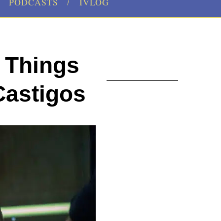
PODCASTS
IVLOG
r Things
astigos