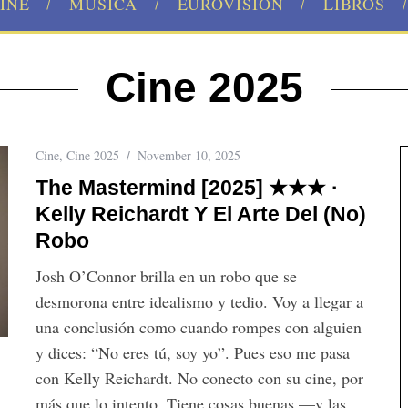
INE
MÚSICA
EUROVISION
LIBROS
Cine 2025
Cine
,
Cine 2025
November 10, 2025
The Mastermind [2025] ★★★ ·
Kelly Reichardt Y El Arte Del (no)
Robo
Josh O’Connor brilla en un robo que se
desmorona entre idealismo y tedio. Voy a llegar a
una conclusión como cuando rompes con alguien
y dices: “No eres tú, soy yo”. Pues eso me pasa
con Kelly Reichardt. No conecto con su cine, por
más que lo intento. Tiene cosas buenas —y las