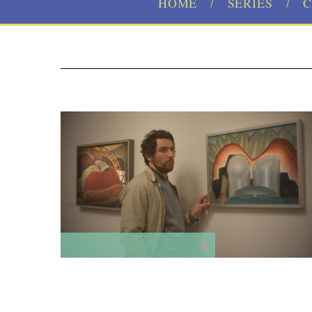
HOME
SERIES
C
6