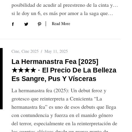
posibilidad de acudir al preestreno de la cinta y…
si le doy un 6, es más por amor a la saga que…
Read More
Cine
,
Cine 2025
May 11, 2025
La Hermanastra Fea [2025]
★★★★ · El Precio De La Belleza
Es Sangre, Pus Y Vísceras
La hermanastra fea (2025): Un debut feroz y
grotesco que reinterpreta a Cenicienta “La
hermanastra fea” es uno de esos debuts que llega
con contundencia y fuerza en el manido género
del terror, especialmente en la reinterpretación de
los cuentos clásicos desde un nuevo punto de