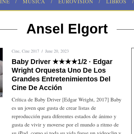
INE
MÚSICA
EUROVISION
LIBROS
Ansel Elgort
Cine
,
Cine 2017
June 20, 2023
Baby Driver ★★★★1/2 · Edgar
Wright Orquesta Uno De Los
Grandes Entretenimientos Del
Cine De Acción
Crítica de Baby Driver [Edgar Wright, 2017] Baby
es un joven que gusta de crear listas de
reproducción para diferentes estados de ánimo y
gusta de vivir y moverse por el mundo a ritmo de
su iPod, como si toda su vida fuese un videoclip y