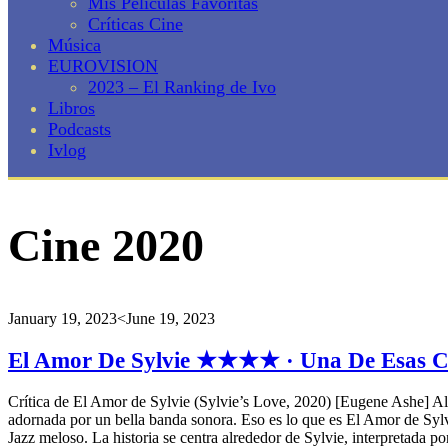
Mis Películas Favoritas
Críticas Cine
Música
EUROVISION
2023 – El Ranking de Ivo
Libros
Podcasts
Ivlog
Cine 2020
January 19, 2023
<June 19, 2023
El Amor De Sylvie ★★★★ · Una De Esas Ca
Crítica de El Amor de Sylvie (Sylvie’s Love, 2020) [Eugene Ashe] Algu
adornada por un bella banda sonora. Eso es lo que es El Amor de Sy
Jazz meloso. La historia se centra alrededor de Sylvie, interpretada