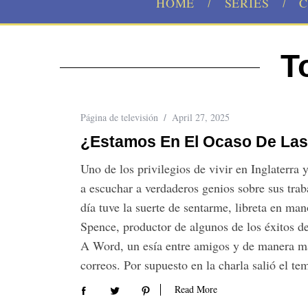
HOME
SERIES
C
T
Página de televisión
April 27, 2025
¿Estamos En El Ocaso De Las 
Uno de los privilegios de vivir en Inglaterr
a escuchar a verdaderos genios sobre sus trab
día tuve la suerte de sentarme, libreta en ma
S
Spence, productor de algunos de los éxitos d
e
A Word, un esía entre amigos y de manera m
a
correos. Por supuesto en la charla salió el 
r
c
Read More
h