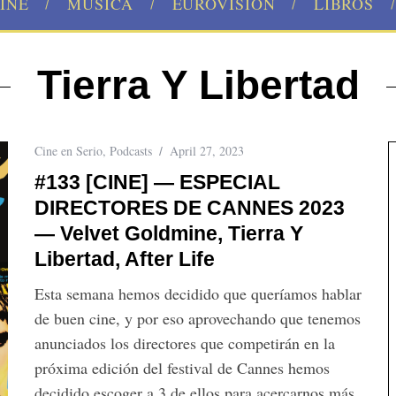
INE
MÚSICA
EUROVISION
LIBROS
Tierra Y Libertad
Cine en Serio
,
Podcasts
April 27, 2023
#133 [CINE] — ESPECIAL
DIRECTORES DE CANNES 2023
— Velvet Goldmine, Tierra Y
Libertad, After Life
Esta semana hemos decidido que queríamos hablar
de buen cine, y por eso aprovechando que tenemos
anunciados los directores que competirán en la
próxima edición del festival de Cannes hemos
decidido escoger a 3 de ellos para acercarnos más