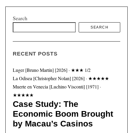
Search
SEARCH
S
e
a
r
RECENT POSTS
c
h
Luger [Bruno Martín] [2026] · ★★★ 1/2
f
La Odisea [Christopher Nolan] [2026] · ★★★★★
o
r
Muerte en Venecia [Luchino Visconti] [1971] ·
:
★★★★★
Case Study: The
Economic Boom Brought
by Macau’s Casinos