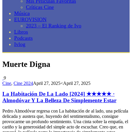
Mis Películas Favoritas
Críticas Cine
Música
EUROVISION
2023 – El Ranking de Ivo
Libros
Podcasts
Ivlog
Muerte Digna
9
Cine
,
Cine 2024
April 27, 2025
<April 27, 2025
La Habitación De La Lado [2024] ★★★★★ ·
Almodóvar Y La Belleza De Simplemente Estar
Pedro Almodóvar regresa con La habitación de al lado, una película
delicada y austera que, huyendo del sentimentalismo, consigue
provocarme un profundo sentimiento. Una cinta sobre la empatía, el
cariño y la generosidad del simple acto de escuchar. Creo que, en