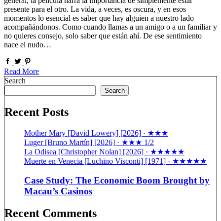
general, la película narra la importancia de simplemente estar
presente para el otro. La vida, a veces, es oscura, y en esos
momentos lo esencial es saber que hay alguien a nuestro lado
acompañándonos. Como cuando llamas a un amigo o a un familiar y
no quieres consejo, solo saber que están ahí. De ese sentimiento
nace el nudo…
Read More
Search
Search
Recent Posts
Mother Mary [David Lowery] [2026] · ★★★
Luger [Bruno Martín] [2026] · ★★★ 1/2
La Odisea [Christopher Nolan] [2026] · ★★★★★
Muerte en Venecia [Luchino Visconti] [1971] · ★★★★★
Case Study: The Economic Boom Brought by
Macau’s Casinos
Recent Comments