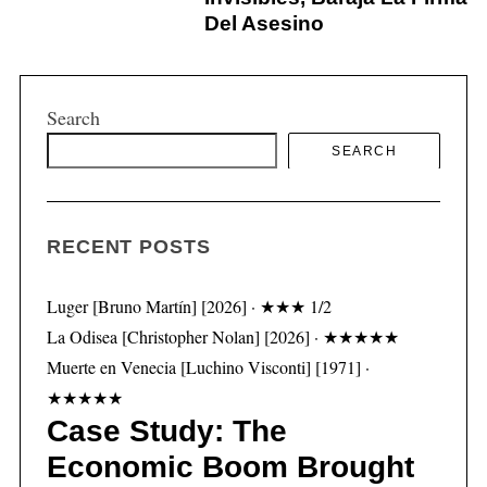
Del Asesino
Search
S
SEARCH
e
a
r
c
RECENT POSTS
h
f
Luger [Bruno Martín] [2026] · ★★★ 1/2
o
r
La Odisea [Christopher Nolan] [2026] · ★★★★★
:
Muerte en Venecia [Luchino Visconti] [1971] ·
★★★★★
Case Study: The
Economic Boom Brought