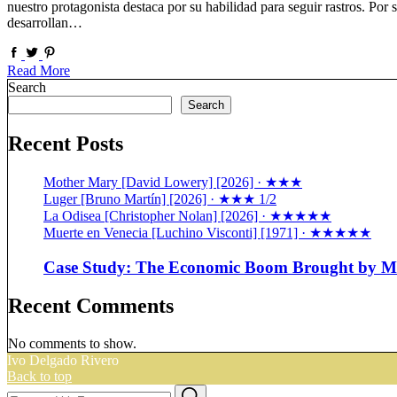
nuestro protagonista destaca por su habilidad para seguir rastros. Por s
desarrollan…
Read More
Search
Search
Recent Posts
Mother Mary [David Lowery] [2026] · ★★★
Luger [Bruno Martín] [2026] · ★★★ 1/2
La Odisea [Christopher Nolan] [2026] · ★★★★★
Muerte en Venecia [Luchino Visconti] [1971] · ★★★★★
Case Study: The Economic Boom Brought by Ma
Recent Comments
No comments to show.
Ivo Delgado Rivero
Back to top
Search
Search