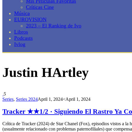
Mis Películas Favoritas
Críticas Cine
Música
EUROVISION
2023 – El Ranking de Ivo
Libros
Podcasts
Ivlog
Justin HArtley
5
Series
,
Series 2024
April 1, 2024
<April 1, 2024
Tracker ★★1/2 · Siguiendo El Rastro Ya C
Crítica de Tracker (2024) de Star Chanel (Fox), episodios vistos a la
(usualmente relacionado con problemas paternofiliales) que compensa su