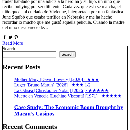
trailer habitado por una adicta a la heroína y su hijo, un niño que
recibe bullying por ser diferente. Cada vez que ésta se marcha, el
niño queda al cuidado de Vivienne, interpretada por una fantástica
June Squibb que estaba terrífica en Nebraska y me ha hecho
recordar lo mucho que me gustó aquella película. Cuando la madre
del niño desaparece de…
Read More
Search
Search
Recent Posts
Mother Mary [David Lowery] [2026] · ★★★
Luger [Bruno Martín] [2026] · ★★★ 1/2
La Odisea [Christopher Nolan] [2026] · ★★★★★
Muerte en Venecia [Luchino Visconti] [1971] · ★★★★★
Case Study: The Economic Boom Brought by
Macau’s Casinos
Recent Comments