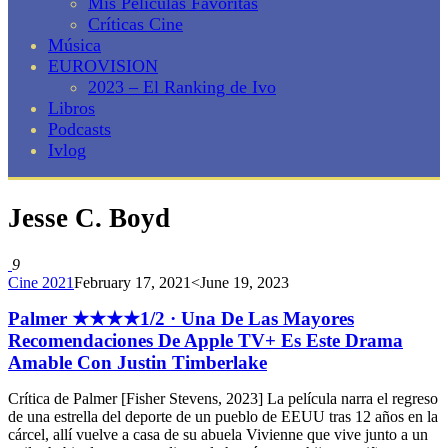
Mis Películas Favoritas
Críticas Cine
Música
EUROVISION
2023 – El Ranking de Ivo
Libros
Podcasts
Ivlog
Jesse C. Boyd
9
Cine 2021
February 17, 2021
<June 19, 2023
Palmer ★★★★1/2 · Una De Las Mayores
Recomendaciones De Apple TV+ Es Este Drama
Amable Con Justin Timberlake
Crítica de Palmer [Fisher Stevens, 2023] La película narra el regreso
de una estrella del deporte de un pueblo de EEUU tras 12 años en la
cárcel, allí vuelve a casa de su abuela Vivienne que vive junto a un