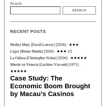
Search
SEARCH
S
e
a
RECENT POSTS
r
c
Mother Mary [David Lowery] [2026] · ★★★
h
f
Luger [Bruno Martín] [2026] · ★★★ 1/2
o
La Odisea [Christopher Nolan] [2026] · ★★★★★
r
Muerte en Venecia [Luchino Visconti] [1971] ·
:
★★★★★
Case Study: The
Economic Boom Brought
by Macau’s Casinos