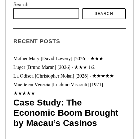
Search
SEARCH
S
e
a
RECENT POSTS
r
c
Mother Mary [David Lowery] [2026] · ★★★
h
f
Luger [Bruno Martín] [2026] · ★★★ 1/2
o
La Odisea [Christopher Nolan] [2026] · ★★★★★
r
Muerte en Venecia [Luchino Visconti] [1971] ·
:
★★★★★
Case Study: The
Economic Boom Brought
by Macau’s Casinos