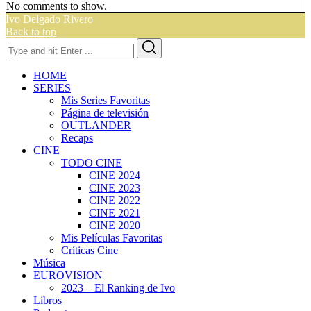
No comments to show.
Ivo Delgado Rivero
Back to top
Search
Search
for:
HOME
SERIES
Mis Series Favoritas
Página de televisión
OUTLANDER
Recaps
CINE
TODO CINE
CINE 2024
CINE 2023
CINE 2022
CINE 2021
CINE 2020
Mis Películas Favoritas
Críticas Cine
Música
EUROVISION
2023 – El Ranking de Ivo
Libros