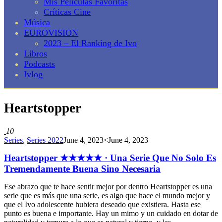
Mis Películas Favoritas
Críticas Cine
Música
EUROVISION
2023 – El Ranking de Ivo
Libros
Podcasts
Ivlog
Heartstopper
10
Series
,
Series 2022
June 4, 2023
<June 4, 2023
Heartstopper ★★★★★ · Una Serie Que No Solo Es
Tremendamente Buena Sino Necesaria
Ese abrazo que te hace sentir mejor por dentro Heartstopper es una
serie que es más que una serie, es algo que hace el mundo mejor y
que el Ivo adolescente hubiera deseado que existiera. Hasta ese
punto es buena e importante. Hay un mimo y un cuidado en dotar de