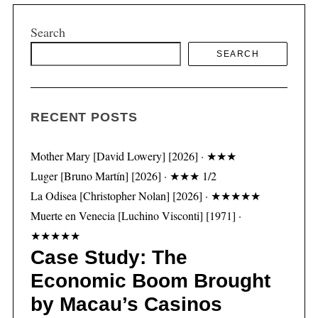
Search
SEARCH
S
e
a
r
RECENT POSTS
c
h
Mother Mary [David Lowery] [2026] · ★★★
f
Luger [Bruno Martín] [2026] · ★★★ 1/2
o
r
La Odisea [Christopher Nolan] [2026] · ★★★★★
:
Muerte en Venecia [Luchino Visconti] [1971] ·
★★★★★
Case Study: The
Economic Boom Brought
by Macau’s Casinos