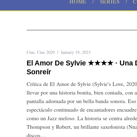
HOME
SERIES
C
Cine
,
Cine 2020
January 19, 2023
El Amor De Sylvie ★★★★ · Una 
Sonreír
Crítica de El Amor de Sylvie (Sylvie’s Love, 202
llevar por una historia bonita, bien contada, con 
pantalla adornada por un bella banda sonora. Eso
S
e
espectáculo continuado de encantadores encuadre
a
como un Jazz meloso. La historia se centra alrede
r
Thompson y Robert, un brillante saxofonista (Nn
c
discos…
h