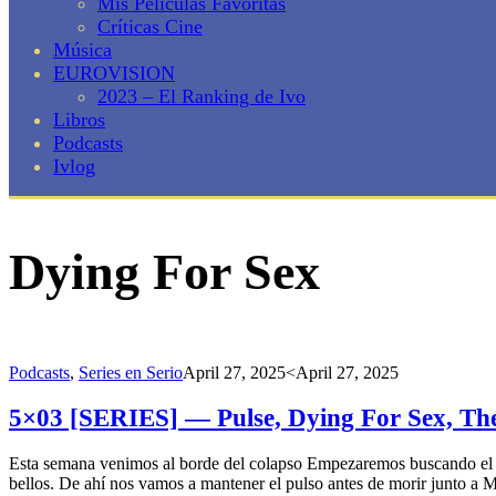
Mis Películas Favoritas
Críticas Cine
Música
EUROVISION
2023 – El Ranking de Ivo
Libros
Podcasts
Ivlog
Dying For Sex
Podcasts
,
Series en Serio
April 27, 2025
<April 27, 2025
5×03 [SERIES] — Pulse, Dying For Sex, The
Esta semana venimos al borde del colapso Empezaremos buscando el pul
bellos. De ahí nos vamos a mantener el pulso antes de morir junto a 