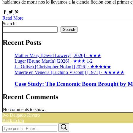
hablamos de morir nos lo llevamos a la ciencia ficción con el prim
Read More
Search
Search
Recent Posts
Mother Mary [David Lowery] [2026] · ★★★
Luger [Bruno Martín] [2026] · ★★★ 1/2
La Odisea [Christopher Nolan] [2026] · ★★★★★
Muerte en Venecia [Luchino Visconti] [1971] · ★★★★★
Case Study: The Economic Boom Brought by Ma
Recent Comments
No comments to show.
Ivo Delgado Rivero
Back to top
Search
Search
for: