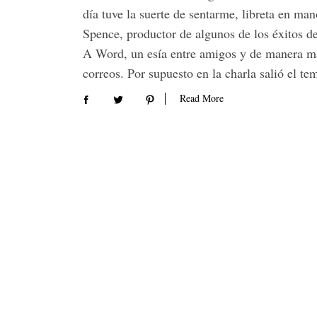
día tuve la suerte de sentarme, libreta en ma
Spence, productor de algunos de los éxitos d
A Word, un esía entre amigos y de manera m
correos. Por supuesto en la charla salió el 
Read More
S
e
a
r
c
h
f
o
r
: