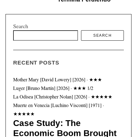
Search
S
SEARCH
e
a
r
c
RECENT POSTS
h
f
Mother Mary [David Lowery] [2026] · ★★★
o
Luger [Bruno Martín] [2026] · ★★★ 1/2
r
:
La Odisea [Christopher Nolan] [2026] · ★★★★★
Muerte en Venecia [Luchino Visconti] [1971] ·
★★★★★
Case Study: The
Economic Boom Brought