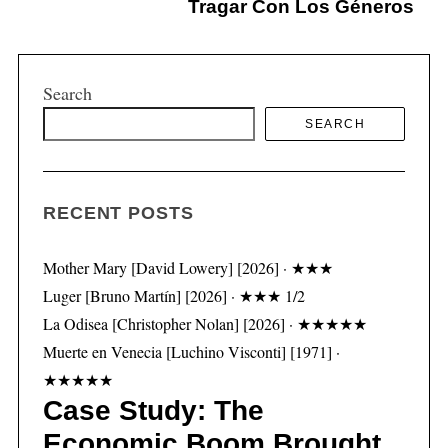
Tragar Con Los Géneros
Search
S
SEARCH
e
a
r
c
RECENT POSTS
h
f
Mother Mary [David Lowery] [2026] · ★★★
o
r
Luger [Bruno Martín] [2026] · ★★★ 1/2
:
La Odisea [Christopher Nolan] [2026] · ★★★★★
Muerte en Venecia [Luchino Visconti] [1971] ·
★★★★★
Case Study: The
Economic Boom Brought