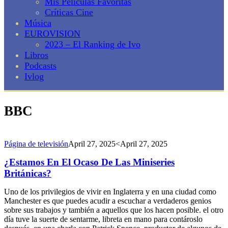
Mis Películas Favoritas
Críticas Cine
Música
EUROVISION
2023 – El Ranking de Ivo
Libros
Podcasts
Ivlog
BBC
Página de televisión
April 27, 2025
<April 27, 2025
¿Estamos En El Ocaso De Las Miniseries
Británicas?
Uno de los privilegios de vivir en Inglaterra y en una ciudad como
Manchester es que puedes acudir a escuchar a verdaderos genios
sobre sus trabajos y también a aquellos que los hacen posible. el otro
día tuve la suerte de sentarme, libreta en mano para contároslo