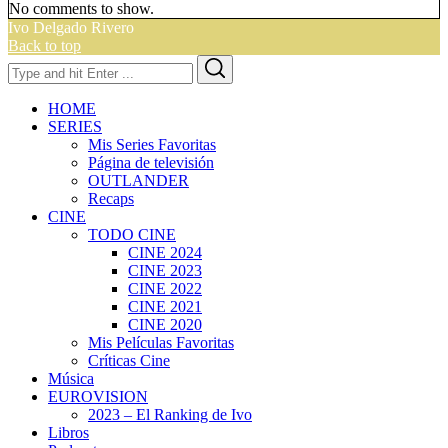
No comments to show.
Ivo Delgado Rivero
Back to top
Search
Search
for:
HOME
SERIES
Mis Series Favoritas
Página de televisión
OUTLANDER
Recaps
CINE
TODO CINE
CINE 2024
CINE 2023
CINE 2022
CINE 2021
CINE 2020
Mis Películas Favoritas
Críticas Cine
Música
EUROVISION
2023 – El Ranking de Ivo
Libros