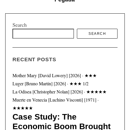
Search
S
SEARCH
e
a
r
c
RECENT POSTS
h
f
Mother Mary [David Lowery] [2026] · ★★★
o
Luger [Bruno Martín] [2026] · ★★★ 1/2
r
:
La Odisea [Christopher Nolan] [2026] · ★★★★★
Muerte en Venecia [Luchino Visconti] [1971] ·
★★★★★
Case Study: The
Economic Boom Brought