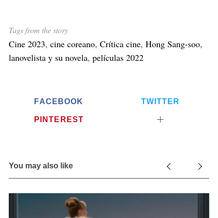
:
Tags from the story
Cine 2023
,
cine coreano
,
Crítica cine
,
Hong Sang-soo
,
lanovelista y su novela
,
películas 2022
FACEBOOK
TWITTER
PINTEREST
You may also like