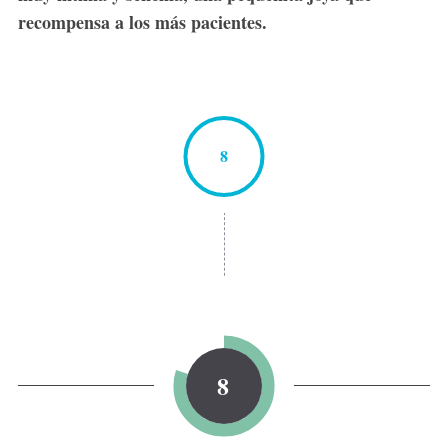
recompensa a los más pacientes.
8
S
e
a
r
c
h
8
f
o
r