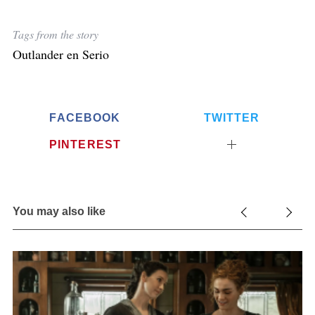
Tags from the story
S
Outlander en Serio
e
a
r
c
FACEBOOK
TWITTER
h
f
PINTEREST
o
r
:
You may also like