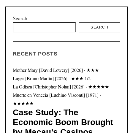
Search
SEARCH
S
e
a
r
RECENT POSTS
c
h
f
Mother Mary [David Lowery] [2026] · ★★★
o
Luger [Bruno Martín] [2026] · ★★★ 1/2
r
La Odisea [Christopher Nolan] [2026] · ★★★★★
:
Muerte en Venecia [Luchino Visconti] [1971] ·
★★★★★
Case Study: The
Economic Boom Brought
by Macau’s Casinos