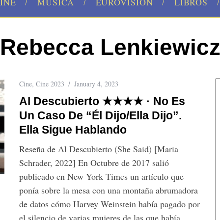
INE
MÚSICA
EUROVISION
LIBROS
Rebecca Lenkiewic
Cine
,
Cine 2023
January 4, 2023
Al Descubierto ★★★★ · No Es
Un Caso De “él Dijo/ella Dijo”.
Ella Sigue Hablando
Reseña de Al Descubierto (She Said) [Maria
Schrader, 2022] En Octubre de 2017 salió
publicado en New York Times un artículo que
ponía sobre la mesa con una montaña abrumadora
de datos cómo Harvey Weinstein había pagado por
el silencio de varias mujeres de las que había