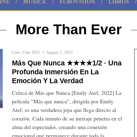
INE
MÚSICA
EUROVISION
LIBROS
More Than Ever
Cine
,
Cine 2023
August 2, 2023
Más Que Nunca ★★★★1/2 · Una
Profunda Inmersión En La
Emoción Y La Verdad
Crítica de Más que Nunca [Emily Atef, 2022] La
película “Más que nunca”, dirigida por Emily
Atef, es una verdadera joya que llega directo al
corazón. Cada minuto de su metraje penetra en el
alma del espectador, creando una conexión
emocional que permanece durante toda la