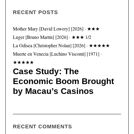
S
RECENT POSTS
e
a
Mother Mary [David Lowery] [2026] · ★★★
r
Luger [Bruno Martín] [2026] · ★★★ 1/2
c
h
La Odisea [Christopher Nolan] [2026] · ★★★★★
f
Muerte en Venecia [Luchino Visconti] [1971] ·
o
★★★★★
r
Case Study: The
:
Economic Boom Brought
by Macau’s Casinos
RECENT COMMENTS