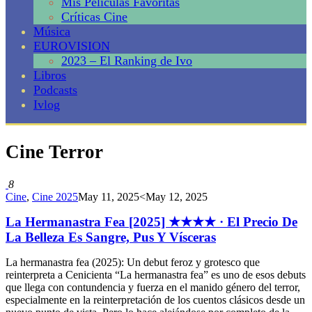
Mis Películas Favoritas
Críticas Cine
Música
EUROVISION
2023 – El Ranking de Ivo
Libros
Podcasts
Ivlog
Cine Terror
8
Cine
,
Cine 2025
May 11, 2025
<May 12, 2025
La Hermanastra Fea [2025] ★★★★ · El Precio De
La Belleza Es Sangre, Pus Y Vísceras
La hermanastra fea (2025): Un debut feroz y grotesco que
reinterpreta a Cenicienta “La hermanastra fea” es uno de esos debuts
que llega con contundencia y fuerza en el manido género del terror,
especialmente en la reinterpretación de los cuentos clásicos desde un