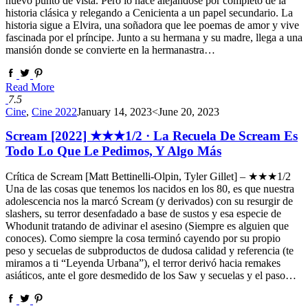
nuevo punto de vista. Pero lo hace alejándose por completo de la
historia clásica y relegando a Cenicienta a un papel secundario. La
historia sigue a Elvira, una soñadora que lee poemas de amor y vive
fascinada por el príncipe. Junto a su hermana y su madre, llega a una
mansión donde se convierte en la hermanastra…
Read More
7.5
Cine
,
Cine 2022
January 14, 2023
<June 20, 2023
Scream [2022] ★★★1/2 · La Recuela De Scream Es
Todo Lo Que Le Pedimos, Y Algo Más
Crítica de Scream [Matt Bettinelli-Olpin, Tyler Gillet] – ★★★1/2
Una de las cosas que tenemos los nacidos en los 80, es que nuestra
adolescencia nos la marcó Scream (y derivados) con su resurgir de
slashers, su terror desenfadado a base de sustos y esa especie de
Whodunit tratando de adivinar el asesino (Siempre es alguien que
conoces). Como siempre la cosa terminó cayendo por su propio
peso y secuelas de subproductos de dudosa calidad y referencia (te
miramos a ti “Leyenda Urbana”), el terror derivó hacia remakes
asiáticos, ante el gore desmedido de los Saw y secuelas y el paso…