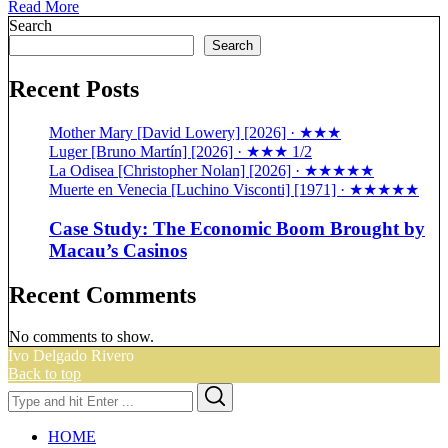
Read More
Search
Search
Recent Posts
Mother Mary [David Lowery] [2026] · ★★★
Luger [Bruno Martín] [2026] · ★★★ 1/2
La Odisea [Christopher Nolan] [2026] · ★★★★★
Muerte en Venecia [Luchino Visconti] [1971] · ★★★★★
Case Study: The Economic Boom Brought by
Macau’s Casinos
Recent Comments
No comments to show.
Ivo Delgado Rivero
Back to top
Search
Search
for:
HOME