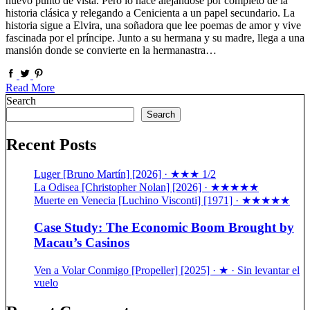
nuevo punto de vista. Pero lo hace alejándose por completo de la
historia clásica y relegando a Cenicienta a un papel secundario. La
historia sigue a Elvira, una soñadora que lee poemas de amor y vive
fascinada por el príncipe. Junto a su hermana y su madre, llega a una
mansión donde se convierte en la hermanastra…
Read More
Search
Search
Recent Posts
Luger [Bruno Martín] [2026] · ★★★ 1/2
La Odisea [Christopher Nolan] [2026] · ★★★★★
Muerte en Venecia [Luchino Visconti] [1971] · ★★★★★
Case Study: The Economic Boom Brought by
Macau’s Casinos
Ven a Volar Conmigo [Propeller] [2025] · ★ · Sin levantar el
vuelo