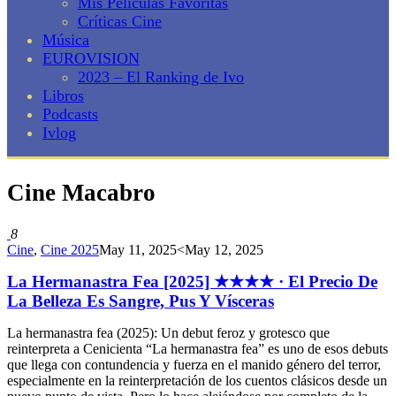
Mis Películas Favoritas
Críticas Cine
Música
EUROVISION
2023 – El Ranking de Ivo
Libros
Podcasts
Ivlog
Cine Macabro
8
Cine
,
Cine 2025
May 11, 2025
<May 12, 2025
La Hermanastra Fea [2025] ★★★★ · El Precio De
La Belleza Es Sangre, Pus Y Vísceras
La hermanastra fea (2025): Un debut feroz y grotesco que
reinterpreta a Cenicienta “La hermanastra fea” es uno de esos debuts
que llega con contundencia y fuerza en el manido género del terror,
especialmente en la reinterpretación de los cuentos clásicos desde un