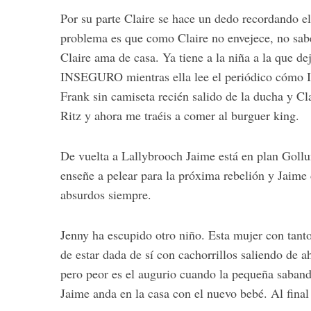
Por su parte Claire se hace un dedo recordando e
problema es que como Claire no envejece, no sabe
Claire ama de casa. Ya tiene a la niña a la que
S
INSEGURO mientras ella lee el periódico cómo I
e
Frank sin camiseta recién salido de la ducha y C
a
Ritz y ahora me traéis a comer al burguer king.
r
c
h
De vuelta a Lallybrooch Jaime está en plan Gollu
f
enseñe a pelear para la próxima rebelión y Jaime 
o
absurdos siempre.
r
:
Jenny ha escupido otro niño. Esta mujer con tanto
de estar dada de sí con cachorrillos saliendo de
pero peor es el augurio cuando la pequeña sabandij
Jaime anda en la casa con el nuevo bebé. Al final 