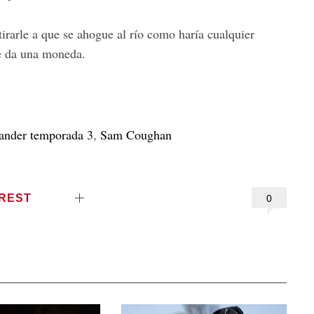
tirarle a que se ahogue al río como haría cualquier
le da una moneda.
ander temporada 3
,
Sam Coughan
EREST
0