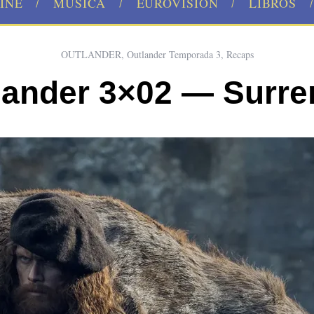
INE
MÚSICA
EUROVISION
LIBROS
OUTLANDER
,
Outlander Temporada 3
,
Recaps
lander 3×02 — Surre