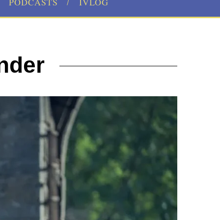
PODCASTS
IVLOG
nder